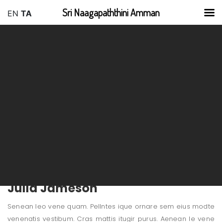
Sri Naagapaththini Amman
EN
TA
June 10, 2024
No Comments
By SriSheron
Julia Jameson
Senean leo vene quam. Pellntes ique ornare sem eius modte
venenatis vestibum. Cras mattis itugir purus. Aenean le vene