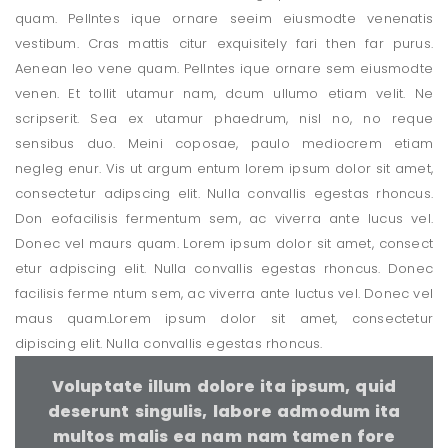
quam. Pellntes ique ornare seeim eiusmodte venenatis
vestibum. Cras mattis citur exquisitely fari then far purus.
Aenean leo vene quam. Pellntes ique ornare sem eiusmodte
venen. Et tollit utamur nam, dcum ullumo etiam velit. Ne
scripserit. Sea ex utamur phaedrum, nisl no, no reque
sensibus duo. Meini coposae, paulo mediocrem etiam
negleg enur. Vis ut argum entum lorem ipsum dolor sit amet,
consectetur adipscing elit. Nulla convallis egestas rhoncus.
Don eofacilisis fermentum sem, ac viverra ante lucus vel.
Donec vel maurs quam. Lorem ipsum dolor sit amet, consect
etur adpiscing elit. Nulla convallis egestas rhoncus. Donec
facilisis ferme ntum sem, ac viverra ante luctus vel. Donec vel
maus quam.Lorem ipsum dolor sit amet, consectetur
dipiscing elit. Nulla convallis egestas rhoncus.
Voluptate illum dolore ita ipsum, quid
deserunt singulis, labore admodum ita
multos malis ea nam nam tamen fore