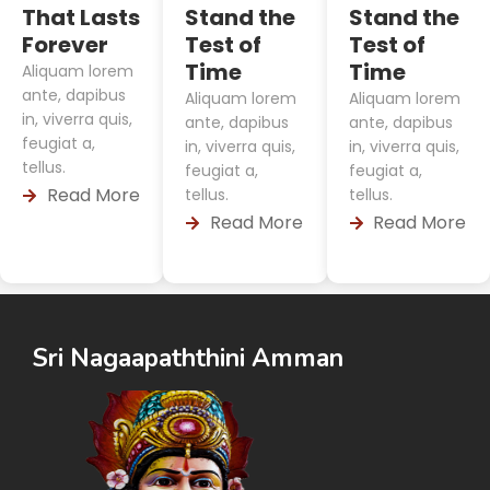
That Lasts
Stand the
Stand the
Forever
Test of
Test of
Time
Time
Aliquam lorem
ante, dapibus
Aliquam lorem
Aliquam lorem
in, viverra quis,
ante, dapibus
ante, dapibus
feugiat a,
in, viverra quis,
in, viverra quis,
tellus.
feugiat a,
feugiat a,
Read More
tellus.
tellus.
Read More
Read More
Sri Nagaapaththini Amman