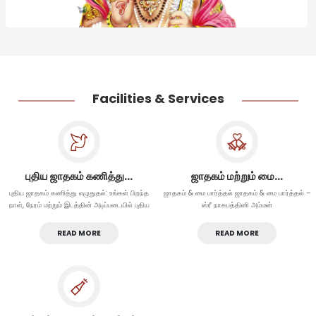
Facilities & Services
புதிய ஜாதகம் கணித்து…
ஜாதகம் மற்றும் மை…
புதிய ஜாதகம் கணித்து எழுதுதல்: உங்கள் பிறந்த
ஜாதகம் & மை பார்த்தல் ஜாதகம் & மை பார்த்தல் –
நாள், நேரம் மற்றும் இடத்தின் அடிப்படையில் புதிய
ஸ்ரீ நாகபத்தினி அம்மன்
READ MORE
READ MORE