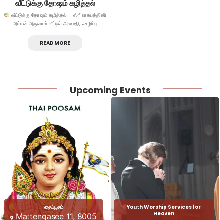
வீட்டுக்கு தோஷம் கழித்தல்
வீட்டுக்கு தோஷம் கழித்தல் – ஸ்ரீ நாகபத்தினி
அம்மன் அருளால் வீட்டில் அமைதி, செழிப்பு
READ MORE
Upcoming Events
தைப்பூசம்
Youth Worship Services for
Heaven
Mattengasee 11, 8005