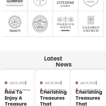
Latest
News
July 12, 2024
July 13, 2024
July 13, 2024
By Arnold Filmar
By Arnold Filmar
By Arnold Filmar
How To
Cherishing
Cherishing
Enjoy A
Treasures
Treasures
Treasure
That
That